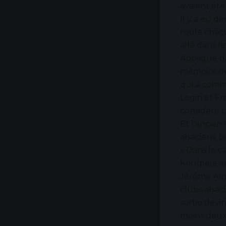
avaient été
Il y a eu d
roule chacu
allé dans l
Appliqué dan
mémoire de 
qui a comme
Legin et Fr
considéré 
Et l’ancien
alsaciens, b
« Dans le c
Koulpelé ap
Jérôme Ama
clubs alsa
sortie devi
moins deux