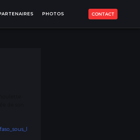
PARTENAIRES
PHOTOS
CONTACT
 houlette
née de son