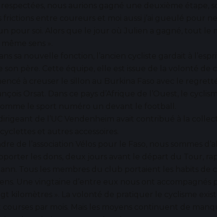
 respectées, nous aurions gagné une deuxième étape, sou
es frictions entre coureurs et moi aussi j’ai gueulé pour n
n pour soi. Alors que le jour où Julien a gagné, tout le
e même sens ».
s sa nouvelle fonction, l’ancien cycliste gardait à l’espri
son père. Cette équipe, elle est issue de la volonté de c
ncé à creuser le sillon au Burkina Faso avec le regret
ançois Orsat. Dans ce pays d’Afrique de l’Ouest, le cyclis
comme le sport numéro un devant le football.
 dirigeant de l’UC Vendenheim avait contribué à la colle
icyclettes et autres accessoires.
adre de l’association Vélos pour le Faso, nous sommes d’a
porter les dons, deux jours avant le départ du Tour, ra
nn. Tous les membres du club portaient les habits de cy
ciens. Une vingtaine d’entre eux nous ont accompagnés
ngt kilomètres ». La volonté de pratiquer le cyclisme exis
 courses par mois. Mais les moyens continuent de manqu