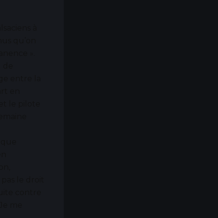
lsaciens à
enus qu’on
manence ».
l de
ge entre la
rt en
t le pilote
semaine
, que
en
on,
pas le droit
uite contre
 Je me