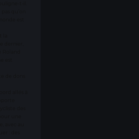
ligne-t-il.
e pas qu’on
 monde est
t la
e dernier,
té Roland
me est
cte de dons
bord allés à
pporte
cliste des
 pour une
te, avec au
er : des