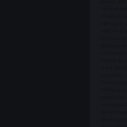
pneus, des
Jérôme Ama
Ouagadougou
l’aéroport. 
était en ét
Et ses prop
déboires a
voiture du
convoi. Et 
a été éject
plus tard… 
Cette tragé
l’Afrique s
particulier.
remarque Jé
de se resse
deux ou tro
demande co