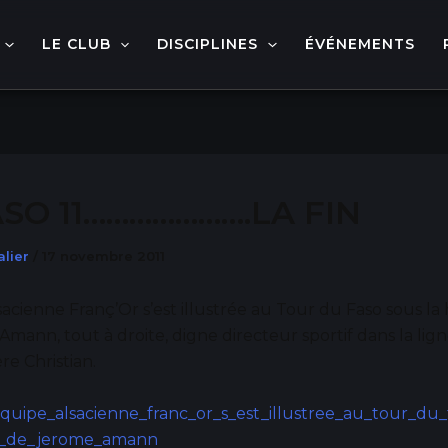
LE CLUB
DISCIPLINES
ÉVÉNEMENTS
ASO 11………………….LA FIN
alier
/
17 novembre 2011
sacienne Franç’Or s’est illustrée au Tour du Faso sous la
mann, tout à droite, digne directeur sportif dans la lig
re Christian.