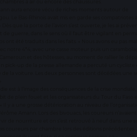
 chambres à air ou encore des chaussures.
nn aura encore vécu de riches moments autour de
. Le Bas-Rhinois avait mis en garde ses compatriotes a
« Dès que la porte de l’avion s’est ouverte, je les ai prév
at de guerre, dans le sens où il faut être vigilant en per
os ont été traduits dans les faits. « Nous avons eu pas ma
vec notre 4*4, avec une casse moteur puis un carambola
 Cameroun et des hôtesses, au moment de rallier le dépa
un pick-up de la presse allemande a percuté un cycliste e
é de la voiture. Les deux personnes sont décédées une 
»
die est à l’image des conséquences de la crise mondiale
ubit de plein fouet et les organisateurs du Tour du Faso 
 « Il y a une grosse détérioration au niveau de l’organisati
rôme Amann. Lors des bivouacs, les coureurs n’avaient 
rvir de nourriture et on s’est retrouvé à neuf dans une s
is coureurs par chambre lors des éditions précédentes.
mment ils vont faire, si ça continue comme ça ».