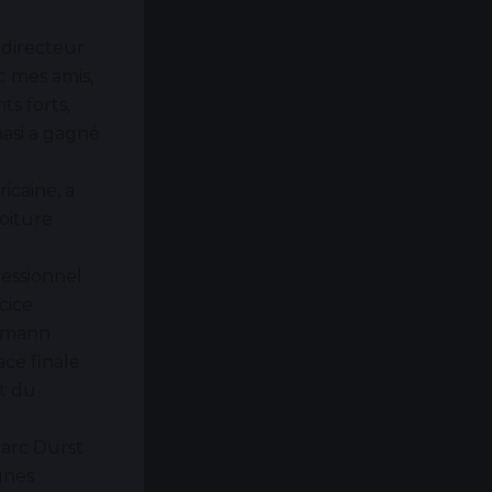
e directeur
c mes amis,
ts forts,
asi a gagné
icaine, a
voiture
fessionnel
cice
 Amann
ace finale
rt du
arc Durst
gnes