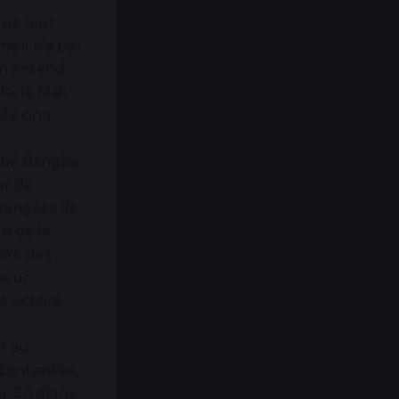
que leur
me il n’a pas
on entend
e, le Mali
née cinq
nabé Bangba
ur de
 rangées de
in de la
prit des
 pour
a victoire
ir au
contrastée,
u. En digne