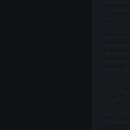
Jérôme Ama
« J’en avais
sportif et 
mais je res
Jérôme Ama
une étape d
Et pour cau
pris le rel
suiveuse.
C’est sur i
impliqué da
comme mene
présente un
de Loïc Cava
classement
Malgré tou
sur une mau