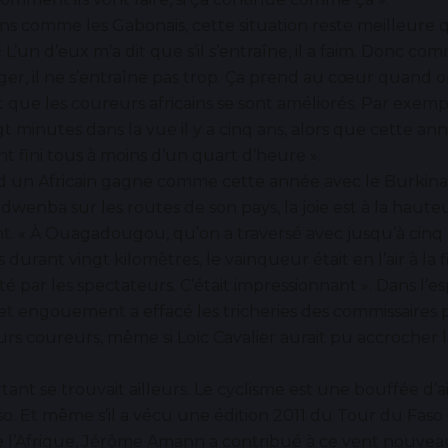
ns comme les Gabonais, cette situation reste meilleure 
 L’un d’eux m’a dit que s’il s’entraîne, il a faim. Donc com
er, il ne s’entraîne pas trop. Ça prend au cœur quand 
t que les coureurs africains se sont améliorés. Par exempl
gt minutes dans la vue il y a cinq ans, alors que cette an
t fini tous à moins d’un quart d’heure ».
d un Africain gagne comme cette année avec le Burki
wenba sur les routes de son pays, la joie est à la haute
t. « À Ouagadougou, qu’on a traversé avec jusqu’à cinq
durant vingt kilomètres, le vainqueur était en l’air à la f
té par les spectateurs. C’était impressionnant ». Dans l’es
cet engouement a effacé les tricheries des commissaires
eurs coureurs, même si Loïc Cavalier aurait pu accrocher l
rtant se trouvait ailleurs. Le cyclisme est une bouffée d’a
o. Et même s’il a vécu une édition 2011 du Tour du Faso 
e l’Afrique, Jérôme Amann a contribué à ce vent nouvea