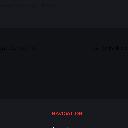
 son père Christian, le Faso au cœur.
1/11
R…..le JOUR 10
GP de la Ville
NAVIGATION