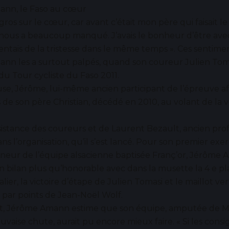
nn, le Faso au cœur
 gros sur le cœur, car avant c’était mon père qui faisait l
il nous a beaucoup manqué. J’avais le bonheur d’être ave
sentais de la tristesse dans le même temps ». Ces sentimen
nn les a surtout palpés, quand son coureur Julien Tom
u Tour cycliste du Faso 2011.
se, Jérôme, lui-même ancien participant de l’épreuve afr
ais de son père Christian, décédé en 2010, au volant de la 
nsistance des coureurs et de Laurent Bezault, ancien pro
ns l’organisation, qu’il s’est lancé. Pour son premier exer
ur de l’équipe alsacienne baptisée Franç’or, Jérôme
 bilan plus qu’honorable avec dans la musette la 4 e pl
lier, la victoire d’étape de Julien Tomasi et le maillot ve
 par points de Jean-Noël Wolf.
t, Jérôme Amann estime que son équipe, amputée de M
vaise chute, aurait pu encore mieux faire. « Si les consi