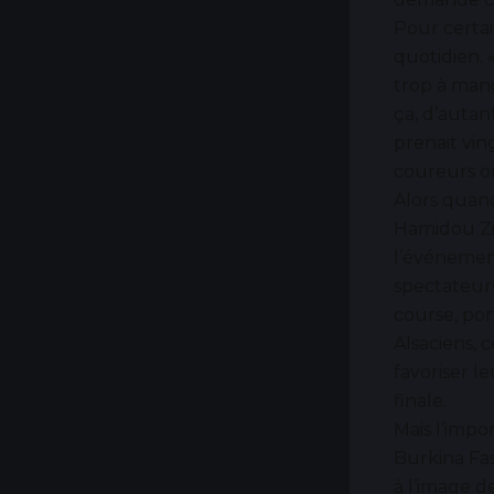
Pour certai
quotidien. «
trop à mang
ça, d’autan
prenait vin
coureurs on
Alors quan
Hamidou Zid
l’événemen
spectateurs 
course, por
Alsaciens, 
favoriser l
finale.
Mais l’impo
Burkina Fas
à l’image d