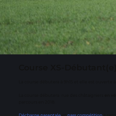
Course XS-Débutant(e
La course débutera à 9h15 et elle est ouverte à 
La course débutera rue des châtaigniers
en vé
parcours en 2018.
Décharge parentale
et
pass compétition
à remp