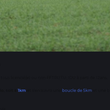
)
tous licencié(e) ou non FFTRI,ITU, IDU à parti de 12ans.
lo, soit à
1km
e
t s’en suivra une
boucle de 5km
et une b
lir.