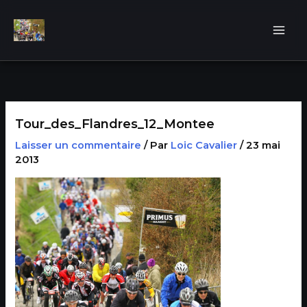
Aller
au
contenu
Tour_des_Flandres_12_Montee
Laisser un commentaire
/ Par
Loic Cavalier
/
23 mai
2013