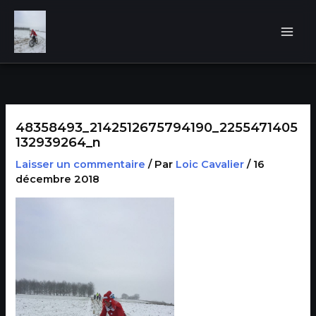
Aller
au
contenu
48358493_2142512675794190_2255471405
132939264_n
Laisser un commentaire
/ Par
Loic Cavalier
/
16
décembre 2018