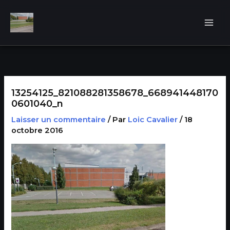
Aller
au
contenu
13254125_821088281358678_668941448170
0601040_n
Laisser un commentaire
/ Par
Loic Cavalier
/
18
octobre 2016