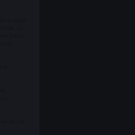
de la digue
 chute. Le
ent à leur
ré une
peut
nt
ent
 en lieu et