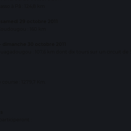
sso à Pâ : 124,8 km
 samedi 29 octobre 2011
Koudougou : 160 km
– dimanche 30 octobre 2011
agadougou : 107,6 km dont dix tours sur un circuit de 
 course : 1279,7 Km.
es
participeront :