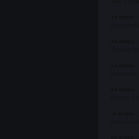
Yako à Zinia
3e étape –
Linonghin 
4e étape –
Tenkodogo 
5e étape –
Kokologho 
6e étape –
Boromo à B
7e étape –
Bobo-Dioul
8e étape –