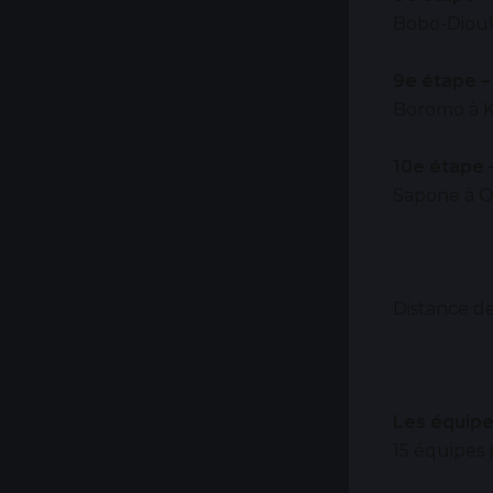
Bobo-Dioula
9e étape –
Boromo à 
10e étape 
Sapone à Ou
Distance de
Les équip
15 équipes 