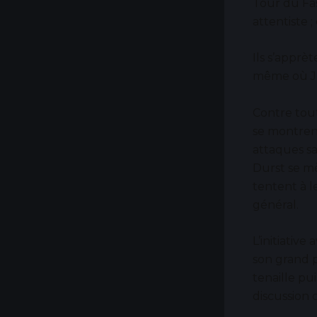
Tour du Fas
attentiste 
Ils s’apprè
même où Ju
Contre tout
se montrent 
attaques sa
Durst se mè
tentent à l
général.
L’initiativ
son grand p
tenaille pui
discussion c