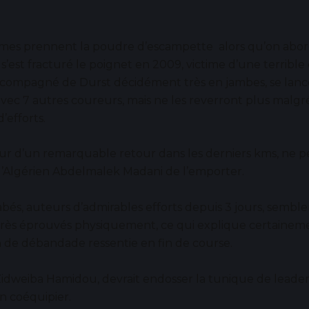
mes prennent la poudre d’escampette alors qu’on abor
 s’est fracturé le poignet en 2009, victime d’une terrible
accompagné de Durst décidément très en jambes, se lanc
vec 7 autres coureurs, mais ne les reverront plus malg
efforts.
eur d’un remarquable retour dans les derniers kms, ne 
’Algérien Abdelmalek Madani de l’emporter.
bés, auteurs d’admirables efforts depuis 3 jours, semble
très éprouvés physiquement, ce qui explique certainem
n de débandade ressentie en fin de course.
Zidweiba Hamidou, devrait endosser la tunique de leader
n coéquipier.