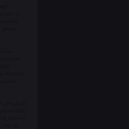
 son
é par le
apidement
lisser ,
 Julien
constance
hages
Burkinabés
ncent à
renant place
 s’accroche
les, lâchent
es kms du