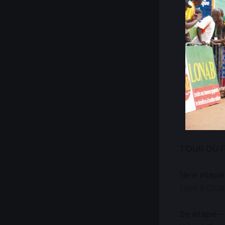
TOUR DU F
1ère étape
Laye à Ouah
2e étape –