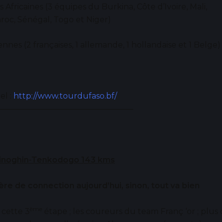
s Africaines (3 équipes du Burkina, Côte d’Ivoire, Mali,
oc, Sénégal, Togo et Niger)
nnes (2 françaises, 1 allemande, 1 hollandaise et 1 Belge)
iel :
http://www.tourdufaso.bf/
—————————————————–
 Linoghin-Tenkodogo 143 kms
re de connection aujourd’hui, sinon, tout va bien
ème
 cette 3
étape ; les coureurs du team Franç ‘or ; plu