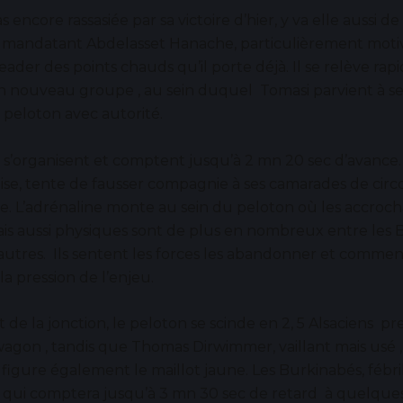
as encore rassasiée par sa victoire d’hier, y va elle aussi de
 mandatant Abdelasset Hanache, particulièrement motiv
leader des points chauds qu’il porte déjà. Il se relève r
 nouveau groupe , au sein duquel Tomasi parvient à se g
u peloton avec autorité.
 s’organisent et comptent jusqu’à 2 mn 20 sec d’avance.
’aise, tente de fausser compagnie à ses camarades de cir
e. L’adrénaline monte au sein du peloton où les accroc
is aussi physiques sont de plus en nombreux entre les 
 autres. Ils sentent les forces les abandonner et comme
la pression de l’enjeu.
e la jonction, le peloton se scinde en 2, 5 Alsaciens p
agon , tandis que Thomas Dirwimmer, vaillant mais usé ,
ù figure également le maillot jaune. Les Burkinabés, fébri
r qui comptera jusqu’à 3 mn 30 sec de retard à quelqu