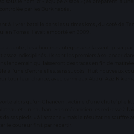
o sous le nom d’ « équipe Alsace » ; se préparent à une
; controlée par les Burkinabés .
tent à livrer bataille dans les ultimes kms , du coté de Te
lien Tomasi l’avait emporté en 2009 .
e attente , les « hommes intègres » se laissent griser par 
assez indisciplinés . Ils sont les premiers à se lancer dan
ns lendemain qui laisseront des traces en fin de matiné
le à l’une d’entre elles, sans succès . Huit nouveaux co
eur tour leur chance, avec parmi eux Abdul Aziz Nikiema
e avorte alors qu’un Ghanéen , victime d’une chute’ plie l
lateau et un hauban . Son mécanicien les redresse à l’a
s de ses pieds, « à l’arrache » mais le résultat ne souffre
ar le coureur finit par repartir.