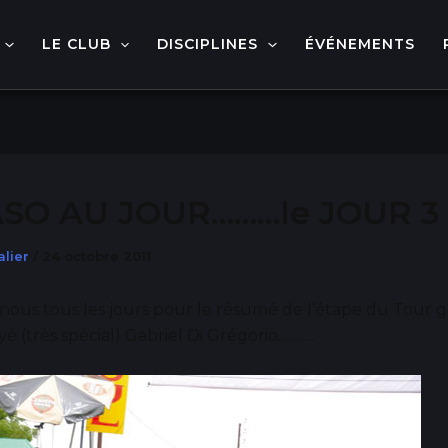
LE CLUB
DISCIPLINES
ÉVÉNEMENTS
ASO AU JOUR………le JOUR 3
alier
/
24 octobre 2011
ous tous les jours pour le résumé de l’étape du Tour g
é (très spécial) Gabriel Di Grégorio……….