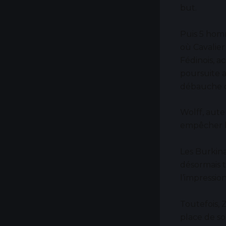
but.
Puis 5 hom
où Cavalier
Fédinois, 
poursuite a
débauche d’
Wolff, aut
empêcher l
Les Burkina
désormais 
l’impressio
Toutefois, 
place de so