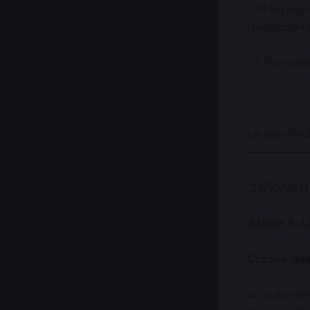
– 10 Equipe
Rwanda,Mar
– 5 Europée
Le site offic
—————
23/10/2011
Etape 3 :
Grosse galè
A l’aube de