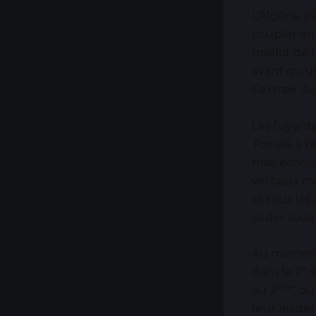
L’Algérie, p
couplet en
maillot de 
avant qu’un
s’extraie d
Les fuyards
Tomasi, à l
mais échou
verbaux ma
et tous les
céder sous 
Au moment d
er
dans le 1
w
ème
au 2
, o
leur leade