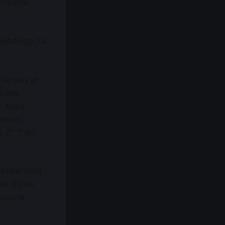
 course
nkodogo ; là
l’enjeu et
s des
e. Marc
ureurs
ème
, 2
au
ittéralement
ide d’une
 aucune