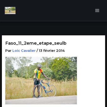
Aller
au
contenu
Faso_11_2eme_etape_seulb
Par
Loic Cavalier
/
13 février 2014