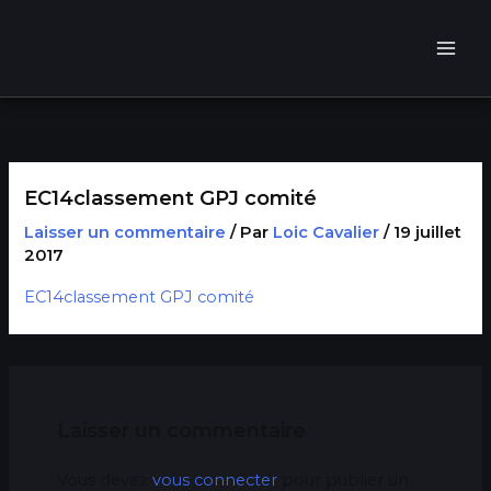
Aller
au
contenu
EC14classement GPJ comité
Laisser un commentaire
/ Par
Loic Cavalier
/
19 juillet
2017
EC14classement GPJ comité
Laisser un commentaire
Vous devez
vous connecter
pour publier un