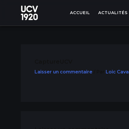
Aller
au
ACCUEIL
ACTUALITÉS
contenu
CaptureUCV
Laisser un commentaire
/ Par
Loic Cava