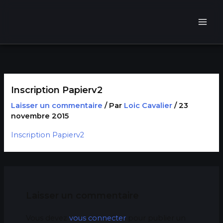
Aller
au
contenu
Inscription Papierv2
Laisser un commentaire
/ Par
Loic Cavalier
/
23
novembre 2015
Inscription Papierv2
Laisser un commentaire
Vous devez
vous connecter
pour publier un