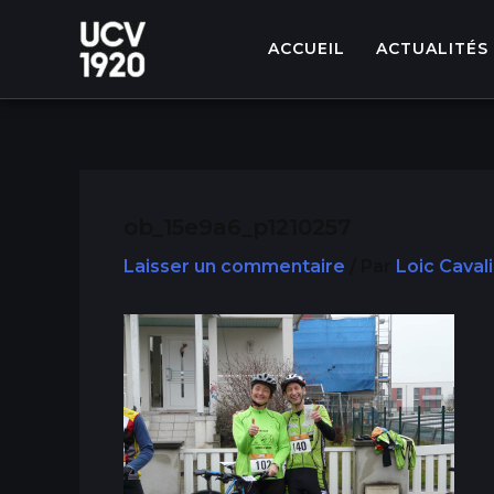
Aller
au
ACCUEIL
ACTUALITÉS
contenu
ob_15e9a6_p1210257
Laisser un commentaire
/ Par
Loic Caval