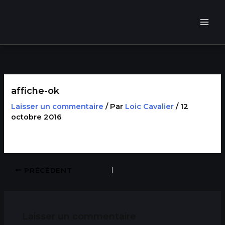
Aller
au
contenu
affiche-ok
Laisser un commentaire
/ Par
Loic Cavalier
/
12
octobre 2016
PRÉCÉDENT
Laisser un commentaire