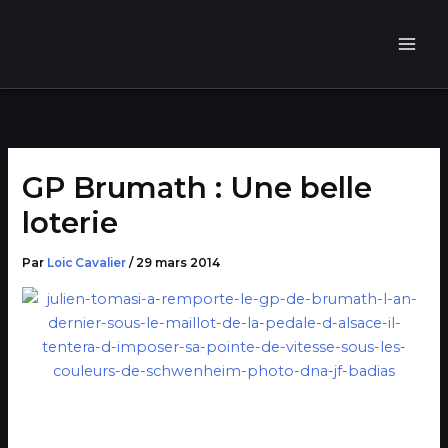
Aller
au
contenu
GP Brumath : Une belle
loterie
Par
Loic Cavalier
/
29 mars 2014