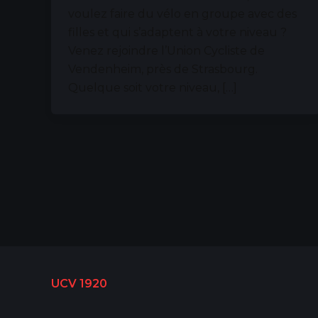
voulez faire du vélo en groupe avec des
filles et qui s’adaptent à votre niveau ?
Venez rejoindre l’Union Cycliste de
Vendenheim, près de Strasbourg.
Quelque soit votre niveau, […]
UCV 1920