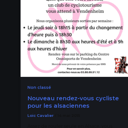
Non classé
Nouveau rendez-vous cycliste
pour les alsaciennes
Loic Cavalier
/
14 mai 2015
Assez de rouler seule en Alsace, vous