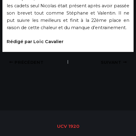
les cadets seul Nicolas était présent après avoir passée
son brevet tout comme Stéphane et Valentin. Il ne
put suivre les meilleurs et finit à la 22ème place en
raison de cette chaleur et du manque d’entrainement.
Rédigé par Loïc Cavalier
PRÉCÉDENT
SUIVANT
UCV 1920