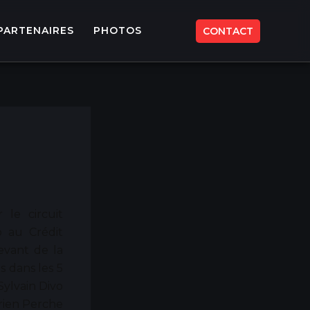
PARTENAIRES
PHOTOS
CONTACT
 le circuit
o au Crédit
evant de la
s dans les 5
Sylvain Divo
drien Perche