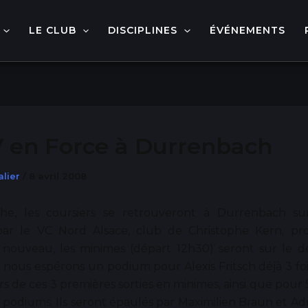
LE CLUB
DISCIPLINES
ÉVÉNEMENTS
 en Force à Durrenbach
alier
/
8 avril 2008
e, les coursiers se retrouveront à Durrenbach sur
ar le VC Nord Alsace, club de Christophe Kern, pr
A nouveau, les minimes (départ 12h30) seront sur le d
 nous espérons un podium pour Alexis Fritsch déjà 3 foi
rs de ces 3 premières sorties en minimes, ainsi que pour 
 podiums. Ils seront épaulés par Maximilien Braun et A