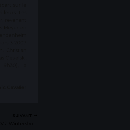
part sur le
lleurs. Les
r, revenant
as Meyer en
 Vendenheim
iors 3 2007
, Christian
Ciesielski,
t 9h30), la
ïc Cavalier
SUIVANT
Résultats de l’UCV à Wintershouse