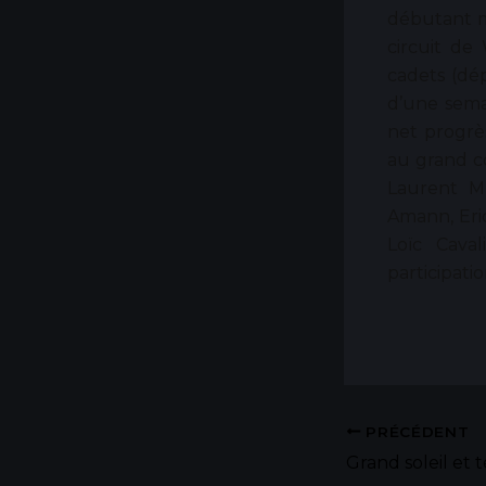
débutant m
circuit de
cadets (dé
d’une sema
net progrè
au grand c
Laurent Mu
Amann, Eri
Loïc Caval
participati
PRÉCÉDENT