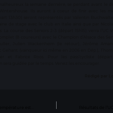
alheureux la semaine dernière, se perdant avant le dé
 Wintershouse. Ils auront à coeur de finir avec les mei
part 13h30) seront représentés par Valentin Buchwalte
ine de stage avec le club en Italie ainsi que par Nicol
s. La course des Seniors 2-3 (départ 15h15) verra l’UC
omplet (8 coureurs) avec le Champion d’Alsace des Sen
ller, Julien Wackenheim (le retour), Jérôme Amann
c Gehant (vainqueur ici même en 2006 en Dép.), Thomas 
ier et Fabrice Roos. Pour les pass’cycliste (dépar
on sera guidée par le temps. Venez les encourager.
Rédigé par Lo
Grand soleil et température estivale sur Brumath