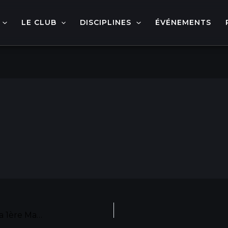
LE CLUB
DISCIPLINES
ÉVÉNEMENTS
Classement Challenge Christian Amann après la 1ère Manche