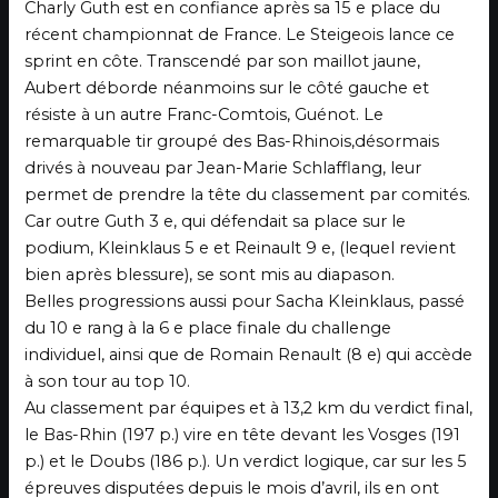
Charly Guth est en confiance après sa 15 e place du
récent championnat de France. Le Steigeois lance ce
sprint en côte. Transcendé par son maillot jaune,
Aubert déborde néanmoins sur le côté gauche et
résiste à un autre Franc-Comtois, Guénot. Le
remarquable tir groupé des Bas-Rhinois,désormais
drivés à nouveau par Jean-Marie Schlafflang, leur
permet de prendre la tête du classement par comités.
Car outre Guth 3 e, qui défendait sa place sur le
podium, Kleinklaus 5 e et Reinault 9 e, (lequel revient
bien après blessure), se sont mis au diapason.
Belles progressions aussi pour Sacha Kleinklaus, passé
du 10 e rang à la 6 e place finale du challenge
individuel, ainsi que de Romain Renault (8 e) qui accède
à son tour au top 10.
Au classement par équipes et à 13,2 km du verdict final,
le Bas-Rhin (197 p.) vire en tête devant les Vosges (191
p.) et le Doubs (186 p.). Un verdict logique, car sur les 5
épreuves disputées depuis le mois d’avril, ils en ont