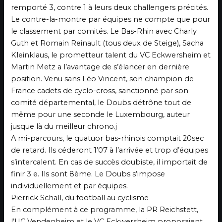
remporté 3, contre 1 à leurs deux challengers précités.
Le contre-la-montre par équipes ne compte que pour
le classement par comités. Le Bas-Rhin avec Charly
Guth et Romain Reinault (tous deux de Steige), Sacha
Kleinklaus, le prometteur talent du VC Eckwersheim et
Martin Metz a l’avantage de s’élancer en dernière
position. Venu sans Léo Vincent, son champion de
France cadets de cyclo-cross, sanctionné par son
comité départemental, le Doubs détrône tout de
même pour une seconde le Luxembourg, auteur
jusque là du meilleur chrono.j
A mi-parcours, le quatuor bas-rhinois comptait 20sec
de retard. Ils céderont 1’07 à l’arrivée et trop d’équipes
s’intercalent. En cas de succès doubiste, il importait de
finir 3 e. Ils sont 8ème. Le Doubs s’impose
individuellement et par équipes.
Pierrick Schall, du football au cyclisme
En complément à ce programme, la PR Reichstett,
l’UC Vendenheim et le VC Eckwersheim proposaient