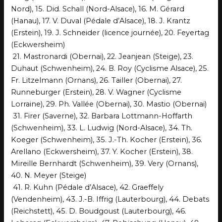
Nord), 15. Did. Schall (Nord-Alsace), 16. M. Gérard
(Hanau), 17. V. Duval (Pédale d’Alsace), 18. J. Krantz
(Erstein), 19. J. Schneider (licence journée), 20. Feyertag
(Eckwersheim)
21. Mastronardi (Obernai), 22. Jeanjean (Steige), 23.
Duhaut (Schwenheim), 24. B. Roy (Cyclisme Alsace), 25.
Fr. Litzelmann (Ornans), 26. Tailler (Obernai), 27.
Runneburger (Erstein), 28. V. Wagner (Cyclisme
Lorraine), 29. Ph. Vallée (Obernai), 30. Mastio (Obernai)
31. Firer (Saverne), 32. Barbara Lottmann-Hoffarth
(Schwenheim), 33. L. Ludwig (Nord-Alsace), 34. Th.
Koeger (Schwenheim), 35. J.-Th. Kocher (Erstein), 36.
Arellano (Eckwersheim), 37. Y. Kocher (Erstein), 38.
Mireille Bernhardt (Schwenheim), 39. Very (Ornans),
40. N. Meyer (Steige)
41. R. Kuhn (Pédale d’Alsace), 42. Graeffely
(Vendenheim), 43. J.-B. Iffrig (Lauterbourg), 44. Debats
(Reichstett), 45. D. Boudgoust (Lauterbourg), 46.