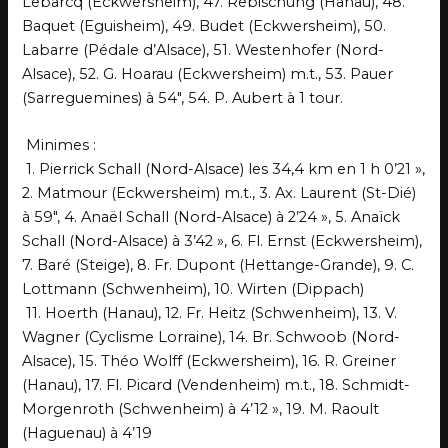
Lebarcq (Eckwersheim), 47. Rebischung (Hanau), 48.
Baquet (Eguisheim), 49. Budet (Eckwersheim), 50.
Labarre (Pédale d’Alsace), 51. Westenhofer (Nord-
Alsace), 52. G. Hoarau (Eckwersheim) m.t., 53. Pauer
(Sarreguemines) à 54″, 54. P. Aubert à 1 tour.
Minimes :
1. Pierrick Schall (Nord-Alsace) les 34,4 km en 1 h 0’21 »,
2. Matmour (Eckwersheim) m.t., 3. Ax. Laurent (St-Dié)
à 59″, 4. Anaël Schall (Nord-Alsace) à 2’24 », 5. Anaïck
Schall (Nord-Alsace) à 3’42 », 6. Fl. Ernst (Eckwersheim),
7. Baré (Steige), 8. Fr. Dupont (Hettange-Grande), 9. C.
Lottmann (Schwenheim), 10. Wirten (Dippach)
11. Hoerth (Hanau), 12. Fr. Heitz (Schwenheim), 13. V.
Wagner (Cyclisme Lorraine), 14. Br. Schwoob (Nord-
Alsace), 15. Théo Wolff (Eckwersheim), 16. R. Greiner
(Hanau), 17. Fl. Picard (Vendenheim) m.t., 18. Schmidt-
Morgenroth (Schwenheim) à 4’12 », 19. M. Raoult
(Haguenau) à 4’19