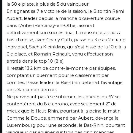
la 50 e place, à plus de 5’du vainqueur.
En signant sa 7 e victoire de la saison, le Bisontin Rémi
Aubert, leader depuis la manche d’ouverture courue
dans l’Aube (Bercenay-en-Othe), assurait
définitivement son succès final. La réussite était aussi
bas-rhinoise, avec Charly Guth, passé du 3 e au 2 e rang
individuel, Sacha Kleinklaus, qui s’est hissé de la 10 e à la
6 e place, et Romain Reinault, venu effectuer son
entrée dans le top 10 (8 e).
Il restait 13,2 km de contre-la-montre par équipes,
comptant uniquement pour le classement par
comités. Passé leader, le Bas-Rhin détenait l’avantage
de s’élancer en dernier.
Ne parvenant pas à se sublimer, les joueurs du 67 se
contentèrent du 8 e chrono, avec seulement 2’’ de
mieux que le Haut-Rhin, pourtant à la peine le matin.
Comme le Doubs, emmené par Aubert, devança le
Luxembourg pour une seconde, le Bas-Rhin, pourtant
vainqueur par équipes sur trois des cinq manches,