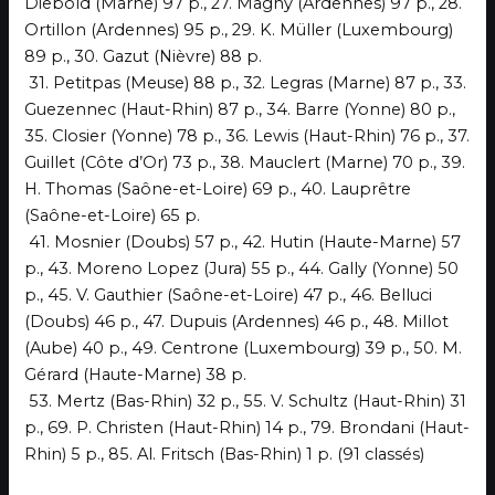
Diebold (Marne) 97 p., 27. Magny (Ardennes) 97 p., 28.
Ortillon (Ardennes) 95 p., 29. K. Müller (Luxembourg)
89 p., 30. Gazut (Nièvre) 88 p.
31. Petitpas (Meuse) 88 p., 32. Legras (Marne) 87 p., 33.
Guezennec (Haut-Rhin) 87 p., 34. Barre (Yonne) 80 p.,
35. Closier (Yonne) 78 p., 36. Lewis (Haut-Rhin) 76 p., 37.
Guillet (Côte d’Or) 73 p., 38. Mauclert (Marne) 70 p., 39.
H. Thomas (Saône-et-Loire) 69 p., 40. Lauprêtre
(Saône-et-Loire) 65 p.
41. Mosnier (Doubs) 57 p., 42. Hutin (Haute-Marne) 57
p., 43. Moreno Lopez (Jura) 55 p., 44. Gally (Yonne) 50
p., 45. V. Gauthier (Saône-et-Loire) 47 p., 46. Belluci
(Doubs) 46 p., 47. Dupuis (Ardennes) 46 p., 48. Millot
(Aube) 40 p., 49. Centrone (Luxembourg) 39 p., 50. M.
Gérard (Haute-Marne) 38 p.
53. Mertz (Bas-Rhin) 32 p., 55. V. Schultz (Haut-Rhin) 31
p., 69. P. Christen (Haut-Rhin) 14 p., 79. Brondani (Haut-
Rhin) 5 p., 85. Al. Fritsch (Bas-Rhin) 1 p. (91 classés)