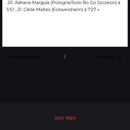
20. Adriana Margula (Pologne/Solo Bo Go Szczecin) à
5’51 , 21. Clélie Maltes (Eckwersheim) à 7’27 ».
PRÉCÉDENT
SUIVANT
UCV 1920