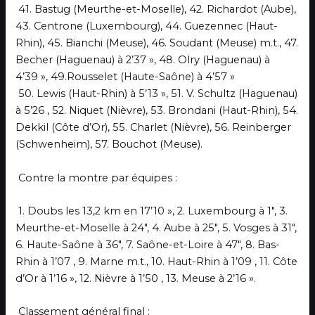
41. Bastug (Meurthe-et-Moselle), 42. Richardot (Aube),
43. Centrone (Luxembourg), 44. Guezennec (Haut-
Rhin), 45. Bianchi (Meuse), 46. Soudant (Meuse) m.t., 47.
Becher (Haguenau) à 2’37 », 48. Olry (Haguenau) à
4’39 », 49.Rousselet (Haute-Saône) à 4’57 »
50. Lewis (Haut-Rhin) à 5’13 », 51. V. Schultz (Haguenau)
à 5’26 , 52. Niquet (Nièvre), 53. Brondani (Haut-Rhin), 54.
Dekkil (Côte d’Or), 55. Charlet (Nièvre), 56. Reinberger
(Schwenheim), 57. Bouchot (Meuse).
Contre la montre par équipes :
1. Doubs les 13,2 km en 17’10 », 2. Luxembourg à 1″, 3.
Meurthe-et-Moselle à 24″, 4. Aube à 25″, 5. Vosges à 31″,
6. Haute-Saône à 36″, 7. Saône-et-Loire à 47″, 8. Bas-
Rhin à 1’07 , 9. Marne m.t., 10. Haut-Rhin à 1’09 , 11. Côte
d’Or à 1’16 », 12. Nièvre à 1’50 , 13. Meuse à 2’16 ».
Classement général final :