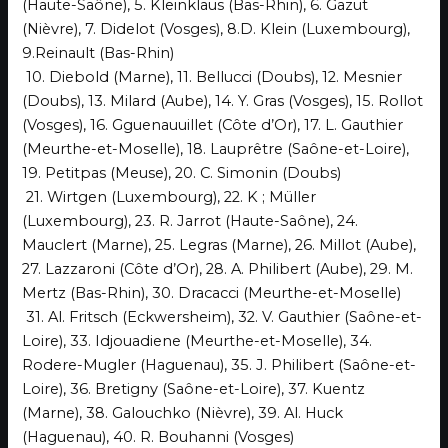
(Haute-Saône), 5. Kleinklaus (Bas-Rhin), 6. Gazut
(Nièvre), 7. Didelot (Vosges), 8.D. Klein (Luxembourg),
9.Reinault (Bas-Rhin)
10. Diebold (Marne), 11. Bellucci (Doubs), 12. Mesnier
(Doubs), 13. Milard (Aube), 14. Y. Gras (Vosges), 15. Rollot
(Vosges), 16. Gguenauuillet (Côte d’Or), 17. L. Gauthier
(Meurthe-et-Moselle), 18. Lauprêtre (Saône-et-Loire),
19. Petitpas (Meuse), 20. C. Simonin (Doubs)
21. Wirtgen (Luxembourg), 22. K ; Müller
(Luxembourg), 23. R. Jarrot (Haute-Saône), 24.
Mauclert (Marne), 25. Legras (Marne), 26. Millot (Aube),
27. Lazzaroni (Côte d’Or), 28. A. Philibert (Aube), 29. M.
Mertz (Bas-Rhin), 30. Dracacci (Meurthe-et-Moselle)
31. Al. Fritsch (Eckwersheim), 32. V. Gauthier (Saône-et-
Loire), 33. Idjouadiene (Meurthe-et-Moselle), 34.
Rodere-Mugler (Haguenau), 35. J. Philibert (Saône-et-
Loire), 36. Bretigny (Saône-et-Loire), 37. Kuentz
(Marne), 38. Galouchko (Nièvre), 39. Al. Huck
(Haguenau), 40. R. Bouhanni (Vosges)