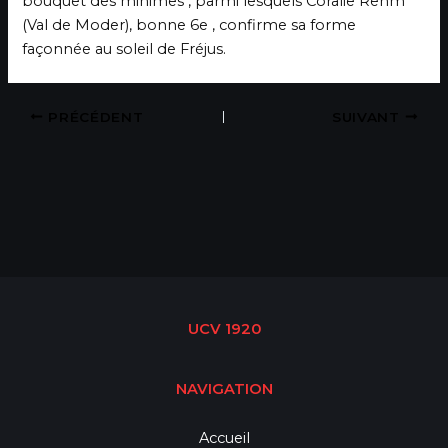
bouquet des minimes , parmi lesquels Coralie Rehm
(Val de Moder), bonne 6e , confirme sa forme
façonnée au soleil de Fréjus.
PRÉCÉDENT
SUIVANT
UCV 1920
NAVIGATION
Accueil